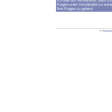
Ich bitte um Verständnis, dass ic
Fragen unter Umständen zu wenig
Ihre Fragen zu geben!
Impres