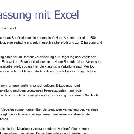
 mit Excel!
 um den Bedürfnissen eines gemeinnützigen Vereins, der circa 600
ftigt, eine einfache und arithmetisch sichere Lösung zur Erfassung und
ng einer neuen Betriebsvereinbarung zur Regelung der Arbeitszeit
 Eine weitere Besonderheit des im sozialen Bereich tätigen Vereins ist,
earbeitet wird, sodass hier die klassische Aufteilung nach Werk-,
en nicht funktioniert, da Arbeitszeit durch Freizeit ausgeglichen
h sehr unterschiedlich manuell gelöste, Erfassungs- und
waltung und dem tageweisen Freizeitausgleich auch die
en diese drei Anwendungsbereiche nun eine gemeinsame Oberfläche
 Niederlassungen gegenüber der zentralen Verwaltung des Vereines
prägt, die sich vereinbarungsgemäß wiederum vor allem an der
ieren.
higt, jedem Mitarbeiter zeitnah fundierte Auskunft über seinen
d Urlaubskonto zu geben. Ferner kann sie es auch gezielt zur