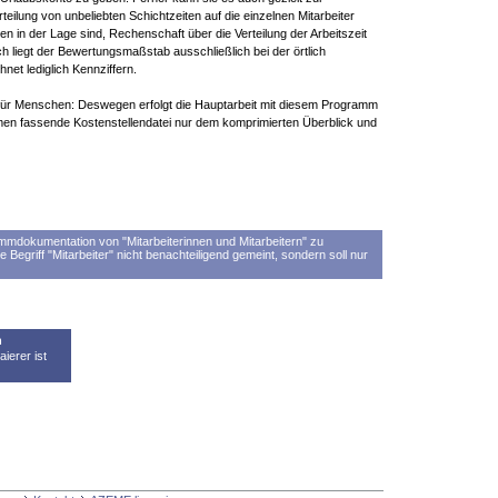
eilung von unbeliebten Schichtzeiten auf die einzelnen Mitarbeiter
en in der Lage sind, Rechenschaft über die Verteilung der Arbeitszeit
ch liegt der Bewertungsmaßstab ausschließlich bei der örtlich
net lediglich Kennziffern.
 für Menschen: Deswegen erfolgt die Hauptarbeit mit diesem Programm
men fassende Kostenstellendatei nur dem komprimierten Überblick und
ammdokumentation von "Mitarbeiterinnen und Mitarbeitern" zu
 Begriff "Mitarbeiter" nicht benachteiligend gemeint, sondern soll nur
n
ierer ist