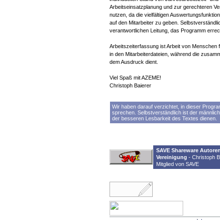
Arbeitseinsatzplanung und zur gerechteren Vert
nutzen, da die vielfältigen Auswertungsfunktion
auf den Mitarbeiter zu geben. Selbstverständli
verantwortlichen Leitung, das Programm errech
Arbeitszeiterfassung ist Arbeit von Menschen
in den Mitarbeiterdateien, während die zusam
dem Ausdruck dient.
Viel Spaß mit AZEME!
Christoph Baierer
Wir haben darauf verzichtet, in dieser Progr
sprechen. Selbstverständlich ist der männliche
der besseren Lesbarkeit des Textes dienen.
SAVE Shareware Autore
Vereinigung
- Christoph Ba
Mitglied von SAVE