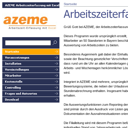
Startseite
Grüß Gott bei AZEME, der Arbeitszeiterfassung
Dieses Programm wurde ursprünglich erstellt,
Mitarbeiter an 50 Standorten in Bayern beschä
Auswertung von Arbeitszeiten zu bieten.
Besonderes Augenmerk galt dabei der Einhaltu
sowie der Beachtung gesetzlicher Vorschriften.
dass rund um die Uhr an allen Kalendertagen g
Arbeits- und Wochentagen herkömmlicher Lösung
wird.
Integriert in AZEME sind mehrere, ursprünglic
Bewertungssysteme, die neben der Urlaubsver
Stundenabrechnung enthalten. Insgesamt hab
erhalten.
Die Auswertungsfunktionen zum Reporting der
sind primär durch den Ausdruck von Listen ge
Dokumentation der Ausnahmesituationen orient
Die Filialleitung wird mit diesem Programm befä
individuellen Stand von Jahresarbeitszeit- un